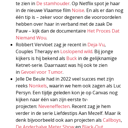
te zien in
De stamhouder
. Op Netflix spot je haar
in de nieuwe Vlaamse film
Noise
. En als er dan nog
één tip is – zeker voor degenen die vooroordelen
hebben over haar in verband met de zaak De
Pauw – kijk dan de documentaire
Het Proces Dat
Niemand Wou
.
Robbert Vervloet zag je recent in
Deja-Vu
,
Couples Therapy en
Loslopend wild
. Bij jonge
kijkers is hij bekend als
Buck
in de gelijknamige
Ketnet-serie. Daarnaast was hij ook te zien
in
Gevoel voor Tumor
.
Jelle De Beule had in 2022 veel succes met zijn
reeks
Nonkels
, waarin we hem ook zagen als Luc
Persyn. Een tijdje geleden kon je op Canvas nog
kijken naar één van zijn eerste tv-
projecten:
Neveneffecten
. Recent zag je hem
verder in de serie Liefdestips Aan Mezelf. Maar ik
denk bijvoorbeeld ook aan projecten als
Callboys
,
De Anderhalve Meter Show
en
Black-Out
.