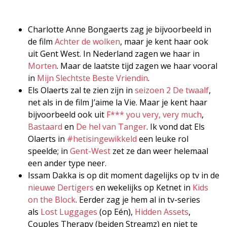
Charlotte Anne Bongaerts zag je bijvoorbeeld in
de film
Achter de wolken
, maar je kent haar ook
uit Gent West. In Nederland zagen we haar in
Morten
. Maar de laatste tijd zagen we haar vooral
in
Mijn Slechtste Beste Vriendin
.
Els Olaerts zal te zien zijn in
seizoen 2 De twaalf
,
net als in de film J’aime la Vie. Maar je kent haar
bijvoorbeeld ook uit
F*** you very, very much
,
Bastaard
en
De hel van Tanger
. Ik vond dat Els
Olaerts in
#hetisingewikkeld
een leuke rol
speelde; in
Gent-West
zet ze dan weer helemaal
een ander type neer.
Issam Dakka is op dit moment dagelijks op tv in de
nieuwe Dertigers
en wekelijks op Ketnet in
Kids
on the Block
. Eerder zag je hem al in tv-series
als
Lost Luggages
(op Eén),
Hidden Assets
,
Couples Therapy (beiden Streamz) en niet te