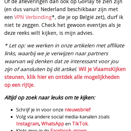
Of de afleveringen dan ook op GoPlay te zien zijn
(en dus vanuit Nederland beschikbaar zijn met
een
VPN Verbinding
*, die je op België zet), durf ik
niet te zeggen. Check het gewoon eventjes als je
deze reeks wilt kijken, is mijn advies.
* Let op: we werken in onze artikelen met affiliate
links, waarbij we je verwijzen naar partners
waarvan wij denken dat ze interessant voor jou
zijn of aansluiten bij dit artikel.
Wil je VlaamsKijken
steunen, klik hier en ontdek alle mogelijkheden
op een rijtje.
Altijd op zoek naar leuks om te kijken:
Schrijf je in voor onze
nieuwsbrief
Volg via andere social media-kanalen zoals
Instagram
,
WhatsApp
en
TikTok
.
Klets mee in de
Facebook-groep
.