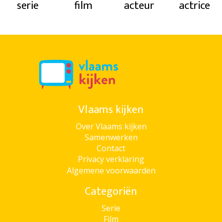
serie
film
acteur
actrice
Vlaams kijken
Over Vlaams kijken
Samenwerken
Contact
Privacy verklaring
Algemene voorwaarden
Categoriën
Serie
Film