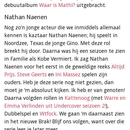
debuutalbum
Waar is Mathi?
uitgebracht.
Nathan Naenen
Nog zo’n jonge acteur die we inmiddels allemaal
kennen is kaztaar Nathan Naenen; hij speelt in
Noordzee, Texas de jonge Gino. Met deze rol
breekt hij door. Daarna was hij een seizoen te zien
in Familie als Kobe Vermiert. Ik zag Nathan
Naenen voor het eerst in de geweldige reeks
Altijd
Prijs
.
Steve Geerts
en
Ini Massez
spelen zijn
ouders. Heb je deze serie nog niet gezien, dan
moet je ‘m absoluut kijken. Ik heb er van genoten!
Daarna volgden rollen in
Kattenoog
(met
Warre en
Emma Verlinden uit Undercover seizoen 2!
),
Dubbelspel en
Wtfock
. We gaan ‘m daarnaast zien
in het nieuwe Brak! Blijf ons volgen, want over die
serie lees je later meer.