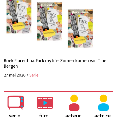
Boek Florentina. Fuck my life. Zomerdromen van Tine
Bergen
27 mei 2026 /
Serie
serie
film
acteur
actrice