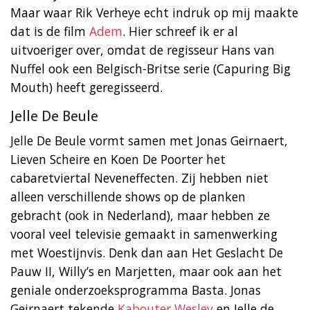
Maar waar Rik Verheye echt indruk op mij maakte
dat is de film
Adem
. Hier schreef ik er al
uitvoeriger over, omdat de regisseur Hans van
Nuffel ook een Belgisch-Britse serie (Capuring Big
Mouth) heeft geregisseerd.
Jelle De Beule
Jelle De Beule vormt samen met Jonas Geirnaert,
Lieven Scheire en Koen De Poorter het
cabaretviertal Neveneffecten. Zij hebben niet
alleen verschillende shows op de planken
gebracht (ook in Nederland), maar hebben ze
vooral veel televisie gemaakt in samenwerking
met Woestijnvis. Denk dan aan Het Geslacht De
Pauw II, Willy’s en Marjetten, maar ook aan het
geniale onderzoeksprogramma Basta. Jonas
Geirnaert tekende
Kabouter Wesley
en Jelle de