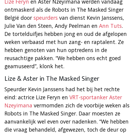
Lize Feryn
en Aster Nzeyimana werden vandaag
ontmaskerd als de Robots in The Masked Singer
België door
speurders
van dienst Kevin Janssens,
Julie Van den Steen, Andy Peelman en
Ann Tuts
.
De tortelduifjes hebben jong en oud de afgelopen
weken verbaasd met hun zang- en raptalent. Ze
hebben genoten van hun optredens in de
reusachtige pakken. “We hebben ons echt goed
geamuseerd”, klonk het.
Lize & Aster in The Masked Singer
Speurder Kevin Janssens had het bij het rechte
eind: actrice Lize Feryn en
VRT-sportanker Aster
Nzeyimana
vermomden zich de voorbije weken als
Robots in The Masked Singer. Daar moesten ze
aanvankelijk wel even over nadenken. “We hebben
die vraag behandeld, afgewezen, toch de deur op