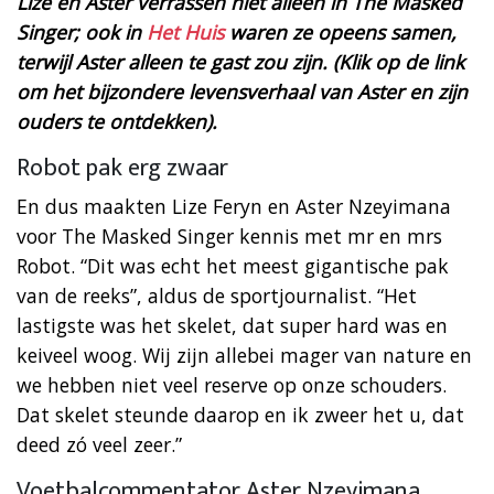
Lize en Aster verrassen niet alleen in The Masked
Singer; ook in
Het Huis
waren ze opeens samen,
terwijl Aster alleen te gast zou zijn. (Klik op de link
om het bijzondere levensverhaal van Aster en zijn
ouders te ontdekken).
Robot pak erg zwaar
En dus maakten Lize Feryn en Aster Nzeyimana
voor The Masked Singer kennis met mr en mrs
Robot. “Dit was echt het meest gigantische pak
van de reeks”, aldus de sportjournalist. “Het
lastigste was het skelet, dat super hard was en
keiveel woog. Wij zijn allebei mager van nature en
we hebben niet veel reserve op onze schouders.
Dat skelet steunde daarop en ik zweer het u, dat
deed zó veel zeer.”
Voetbalcommentator Aster Nzeyimana