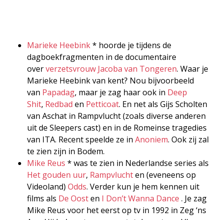
Marieke Heebink
* hoorde je tijdens de
dagboekfragmenten in de documentaire
over
verzetsvrouw Jacoba van Tongeren
. Waar je
Marieke Heebink van kent? Nou bijvoorbeeld
van
Papadag
, maar je zag haar ook in
Deep
Shit
,
Redbad
en
Petticoat
. En net als Gijs Scholten
van Aschat in Rampvlucht (zoals diverse anderen
uit de Sleepers cast) en in de Romeinse tragedies
van ITA. Recent speelde ze in
Anoniem
. Ook zij zal
te zien zijn in Bodem.
Mike Reus
* was te zien in Nederlandse series als
Het gouden uur
,
Rampvlucht
en (eveneens op
Videoland)
Odds
. Verder kun je hem kennen uit
films als
De Oost
en
I Don’t Wanna Dance
. Je zag
Mike Reus voor het eerst op tv in 1992 in Zeg ‘ns