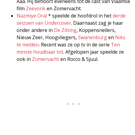
Aaa. Hij behoort eveneens tot de cast van Vlaamse
film
Zeevonk
en Zomervacht.
Nazmiye Oral
* speelde de hoofdrol in het
derde
seizoen van Undercover
. Daarnaast zag je haar
onder andere in
De Zitting
, Koppensnellers,
Nieuw Zeer, Hoogvliegers,
Swanenburg
en
Niks
te melden
. Recent was ze op tv in de serie
Ten
minste houdbaar tot
. Afgelopen jaar speelde ze
ook in
Zomervacht
en Rocco & Sjuul.