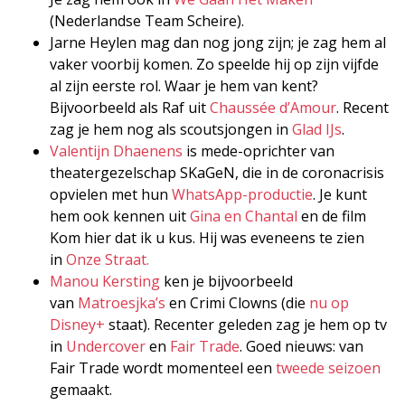
(Nederlandse Team Scheire).
Jarne Heylen mag dan nog jong zijn; je zag hem al
vaker voorbij komen. Zo speelde hij op zijn vijfde
al zijn eerste rol. Waar je hem van kent?
Bijvoorbeeld als Raf uit
Chaussée d’Amour
. Recent
zag je hem nog als scoutsjongen in
Glad IJs
.
Valentijn Dhaenens
is mede-oprichter van
theatergezelschap SKaGeN, die in de coronacrisis
opvielen met hun
WhatsApp-productie
. Je kunt
hem ook kennen uit
Gina en Chantal
en de film
Kom hier dat ik u kus. Hij was eveneens te zien
in
Onze Straat.
Manou Kersting
ken je bijvoorbeeld
van
Matroesjka’s
en Crimi Clowns (die
nu op
Disney+
staat). Recenter geleden zag je hem op tv
in
Undercover
en
Fair Trade
. Goed nieuws: van
Fair Trade wordt momenteel een
tweede seizoen
gemaakt.