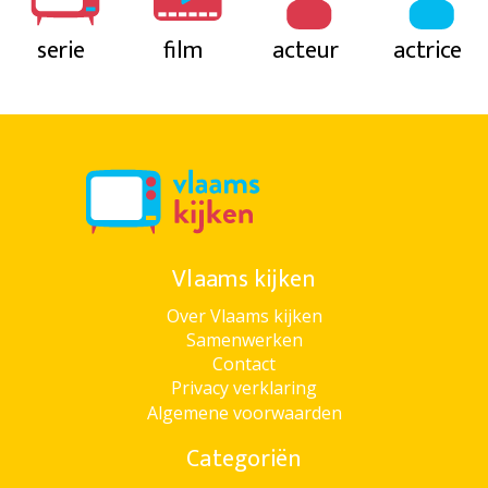
serie
film
acteur
actrice
Vlaams kijken
Over Vlaams kijken
Samenwerken
Contact
Privacy verklaring
Algemene voorwaarden
Categoriën