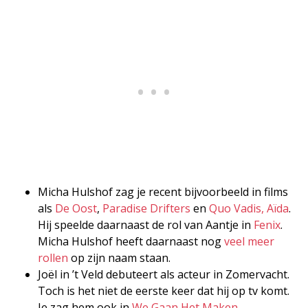
Micha Hulshof zag je recent bijvoorbeeld in films
als
De Oost
,
Paradise Drifters
en
Quo Vadis, Aïda
.
Hij speelde daarnaast de rol van Aantje in
Fenix
.
Micha Hulshof heeft daarnaast nog
veel meer
rollen
op zijn naam staan.
Joël in ’t Veld debuteert als acteur in Zomervacht.
Toch is het niet de eerste keer dat hij op tv komt.
Je zag hem ook in
We Gaan Het Maken