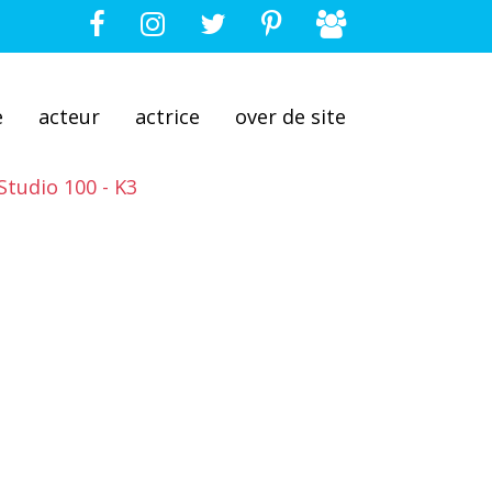
e
acteur
actrice
over de site