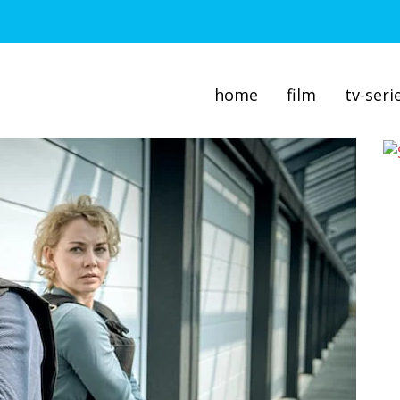
home
film
tv-seri