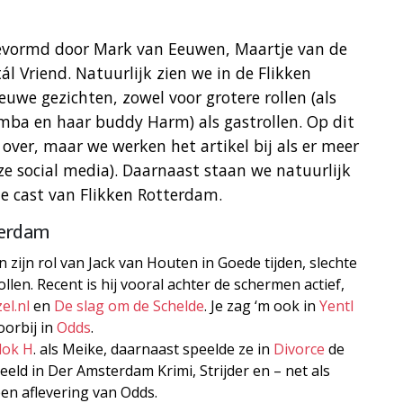
gevormd door Mark van Eeuwen, Maartje van de
ál Vriend. Natuurlijk zien we in de Flikken
euwe gezichten, zowel voor grotere rollen (als
mba en haar buddy Harm) als gastrollen. Op dit
ver, maar we werken het artikel bij als er meer
nze social media). Daarnaast staan we natuurlijk
 de cast van Flikken Rotterdam.
terdam
ijn rol van Jack van Houten in Goede tijden, slechte
ollen. Recent is hij vooral achter de schermen actief,
el.nl
en
De slag om de Schelde
. Je zag ‘m ook in
Yentl
oorbij in
Odds
.
lok H
. als Meike, daarnaast speelde ze in
Divorce
de
beeld in Der Amsterdam Krimi, Strijder en – net als
en aflevering van Odds.