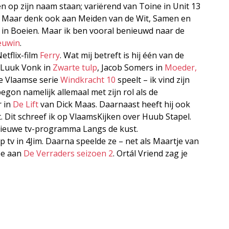
en op zijn naam staan; variërend van Toine in Unit 13
. Maar denk ook aan Meiden van de Wit, Samen en
en in Boeien. Maar ik ben vooral benieuwd naar de
euwin
.
etflix-film
Ferry
. Wat mij betreft is hij één van de
u Luuk Vonk in
Zwarte tulp
, Jacob Somers in
Moeder,
de Vlaamse serie
Windkracht 10
speelt – ik vind zijn
begon namelijk allemaal met zijn rol als de
r in
De Lift
van Dick Maas. Daarnaast heeft hij ook
 Dit schreef ik op VlaamsKijken over Huub Stapel.
nieuwe tv-programma Langs de kust.
p tv in 4Jim. Daarna speelde ze – net als Maartje van
ee aan
De Verraders seizoen 2
. Ortál Vriend zag je