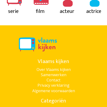
serie
film
acteur
actrice
Vlaams kijken
Over Vlaams kijken
Samenwerken
Contact
Privacy verklaring
Algemene voorwaarden
Categoriën