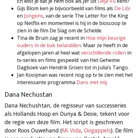
En wist je dat je hem ook als Jef uit
Deja Vu
kent?
Gijs Blom ken je bijvoorbeeld van films als
De Libi
en
Jongens
, van de serie The Letter for the King
op Netflix en momenteel is hij in de bioscoop te
zien in de film De Slag om de Schelde.
Tina de Bruin zag je recent in
Hoe mijn keurige
ouders in de bak belandden
. Maar ze heeft in de
afgelopen jaren al heel wat
verschillende rollen
in
tv-series en films gespeeld: van Het Geheime
Dagboek van Hendrik Groen tot in Julia’s Tango.
Jan Kooijman was recent nog op tv te zien met het
interessante programma
Dans met mij
.
Dana Nechustan
Dana Nechushtan, de regisseur van successeries
als Hollands Hoop en Dunya & Desie, tekent voor
de regie van deze film. Het script is geschreven
door Roos Ouwehand (
Mi Vida
,
Oogappels
). De film