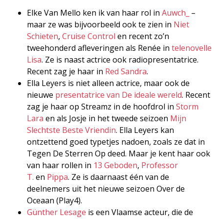
Elke Van Mello ken ik van haar rol in
Auwch_
–
maar ze was bijvoorbeeld ook te zien in
Niet
Schieten
,
Cruise Control
en recent zo’n
tweehonderd afleveringen als Renée in
telenovelle
Lisa
. Ze is naast actrice ook radiopresentatrice.
Recent zag je haar in
Red Sandra
.
Ella Leyers is niet alleen actrice, maar ook de
nieuwe
presentatrice van De ideale wereld
. Recent
zag je haar op Streamz in de hoofdrol in
Storm
Lara
en als Josje in het tweede seizoen
Mijn
Slechtste Beste Vriendin
. Ella Leyers kan
ontzettend goed typetjes nadoen, zoals ze dat in
Tegen De Sterren Op deed. Maar je kent haar ook
van haar rollen in
13 Geboden
,
Professor
T.
en
Pippa
. Ze is daarnaast één van de
deelnemers uit het nieuwe seizoen Over de
Oceaan (Play4).
Günther Lesage
is een Vlaamse acteur, die de