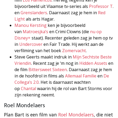
bijvoorbeeld uit Vlaamse tv-series als
Professor T
.
en
Grenslanders
. Daarnaast zag je hem in
Red
Light
als arts Hagar.
Manou Kersting
ken je bijvoorbeeld
van
Matroesjka’s
en Crimi Clowns (die
nu op
Disney+
staat). Recenter geleden zag je hem op tv
in
Undercover
en Fair Trade. Hij werkt aan de
verfilming van het boek
Zomervacht
.
Steve Geerts maakt indruk in
Mijn Sechtste Beste
Vriendin
. Recent zag je ‘m nog in
Hidden Assets
en
de film
Bittersweet Sixteen
. Daarnaast zag je hem
in de hoofdrol in films als
Allemaal Familie
en
De
Collega’s 2.0
. Het is daarnaast wachten
op
Chantal
waarin hij de rol van Bart Storms voor
zijn rekening neemt.
Roel Mondelaers
Plan Bart is een film van
Roel Mondelaers
, die niet