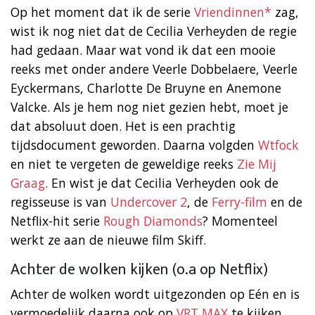
Op het moment dat ik de serie
Vriendinnen*
zag,
wist ik nog niet dat de Cecilia Verheyden de regie
had gedaan. Maar wat vond ik dat een mooie
reeks met onder andere Veerle Dobbelaere, Veerle
Eyckermans, Charlotte De Bruyne en Anemone
Valcke. Als je hem nog niet gezien hebt, moet je
dat absoluut doen. Het is een prachtig
tijdsdocument geworden. Daarna volgden
Wtfock
en niet te vergeten de geweldige reeks
Zie Mij
Graag
. En wist je dat Cecilia Verheyden ook de
regisseuse is van
Undercover 2
, de
Ferry-film
en de
Netflix-hit serie
Rough Diamonds
? Momenteel
werkt ze aan de nieuwe film Skiff.
Achter de wolken kijken (o.a op Netflix)
Achter de wolken wordt uitgezonden op Eén en is
vermoedelijk daarna ook op
VRT MAX
te kijken.