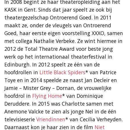
In 2008 begint ze haar theateropleiding aan het
KASK in Gent. Sinds dat jaar speelt ze ook bij
theatergezelschap Ontroerend Goed. In 2011
maakt ze, onder de vleugels van Ontroerend
Goed, haar eerste eigen voorstelling XXXO, samen
met collega Nathalie Verbeke. Ze wint hiermee in
2012 de Total Theatre Award voor beste jong
werk op het internationaal theaterfestival in
Edinburgh. In 2012 speelt ze één van de
hoofdrollen in
Little Black Spiders
* van Patrice
Toye en in 2014 speelde ze naast Jan Decleir en
Jamie – Mister Grey – Dornan, de vrouwelijke
hoofdrol in
Flying Home
* van Dominique
Deruddere. In 2015 was Charlotte samen met
Anemone Valcke te zien als jonge Nel in de één
televisieserie
Vriendinnen
* van Cecilia Verheyden.
Daarnaast kon je haar zien in de film
Niet