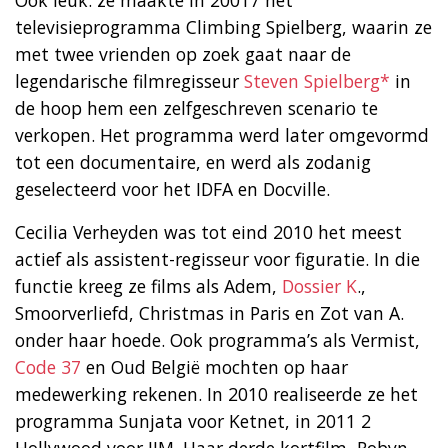
Ook leuk: ze maakte in 20017 het
televisieprogramma Climbing Spielberg, waarin ze
met twee vrienden op zoek gaat naar de
legendarische filmregisseur
Steven Spielberg*
in
de hoop hem een zelfgeschreven scenario te
verkopen. Het programma werd later omgevormd
tot een documentaire, en werd als zodanig
geselecteerd voor het IDFA en Docville.
Cecilia Verheyden was tot eind 2010 het meest
actief als assistent-regisseur voor figuratie. In die
functie kreeg ze films als Adem,
Dossier K
.,
Smoorverliefd, Christmas in Paris en Zot van A.
onder haar hoede. Ook programma’s als Vermist,
Code 37
en Oud België mochten op haar
medewerking rekenen. In 2010 realiseerde ze het
programma Sunjata voor Ketnet, in 2011 2