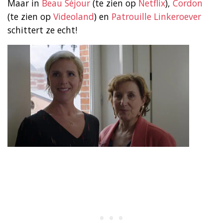
Maar in
Beau Séjour
(te zien op
Netflix
),
Cordon
(te zien op
Videoland
) en
Patrouille Linkeroever
schittert ze echt!