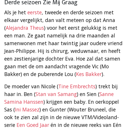
Derde seizoen Zie Mij Graag
Als je het
eerste
, tweede en derde seizoen met
elkaar vergelijkt, dan valt meteen op dat Anna
(
Alejandra Theus
) voor het eerst gelukkig is met
een man. Ze gaat namelijk na drie maanden al
samenwonen met haar twintig jaar oudere vriend
Jean-Philippe. Hij is chirurg, weduwnaar, en heeft
een zestienjarige dochter Eva. Hoe zal dat samen
gaan met de om aandacht vragende Vic (Mo
Bakker) en de puberende Lou (
Kes Bakker
).
De moeder van Nicole (
Tine Embrechts
) trekt bij
haar in. Ben (
Stan van Samang
) en Sien (
Sanne
Samina Hanssen
) krijgen een baby. En oerkoppel
Sas (
Ini Massez
) en Gunter (Wouter Bruneel, die
ook te zien zal zijn in de nieuwe VTM/Videoland-
serie
Een Goed Jaar
én in de nieuwe reeks van Eén