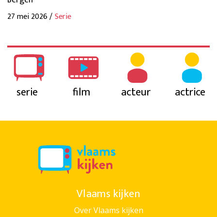
Bergen
27 mei 2026 /
Serie
serie
film
acteur
actrice
Vlaams kijken
Over Vlaams kijken