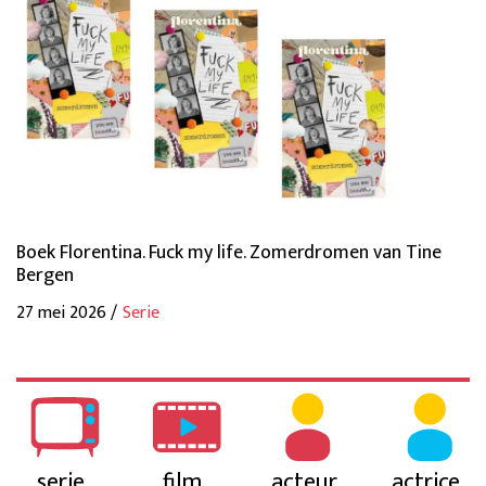
Boek Florentina. Fuck my life. Zomerdromen van Tine
Bergen
27 mei 2026 /
Serie
serie
film
acteur
actrice