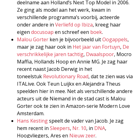
deelname aan Holland’s Next Top Model in 2006.
Ze ging als model aan het werk, kwam in
verschillende programma’s voorbij, acteerde
onder andere in
Verliefd op Ibiza
, kreeg haar
eigen
docusoap
en schreef een
boek
.
Malou Gorter
ken je bijvoorbeeld uit
Oogappels
,
maar je zag haar ook in
Het jaar van Fortuyn
,
De
verschrikkelijke jaren tachtig
,
Dwaalspoor
, Mocro
Maffia, Hollands Hoop en Annie MG. Je zag haar
recent naast Jacob Derwig in het
toneelstuk
Revolutionary Road
, dat te zien was via
ITALive. Ook Teun Luijkx en Alejandra Theus
speelden hier in mee. Net als verschillende andere
acteurs uit de Niemand in de stad cast is Malou
Gorter ook te zien in Amazon-serie Modern Love
Amsterdam.
Hans Kesting
speelt de vader van Jacob. Je zag
hem recent in
Sleepers
,
Nr. 10
, in
DNA
,
Hoogvliegers, Ares en
Nieuw zeer
.