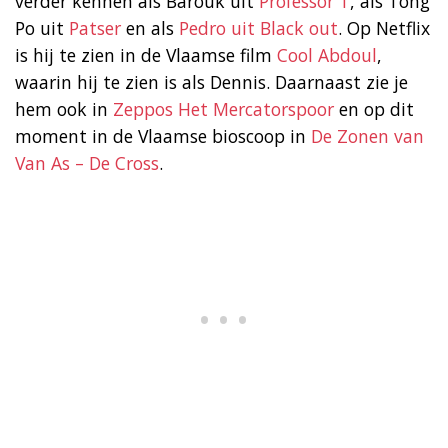
verder kennen als Barouk uit
Professor T
, als Tong
Po uit
Patser
en als
Pedro uit Black out
. Op Netflix
is hij te zien in de Vlaamse film
Cool Abdoul
,
waarin hij te zien is als Dennis. Daarnaast zie je
hem ook in
Zeppos Het Mercatorspoor
en op dit
moment in de Vlaamse bioscoop in
De Zonen van
Van As – De Cross
.