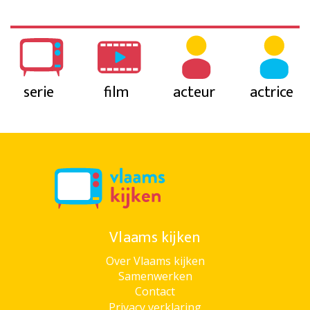
serie
film
acteur
actrice
Vlaams kijken
Over Vlaams kijken
Samenwerken
Contact
Privacy verklaring