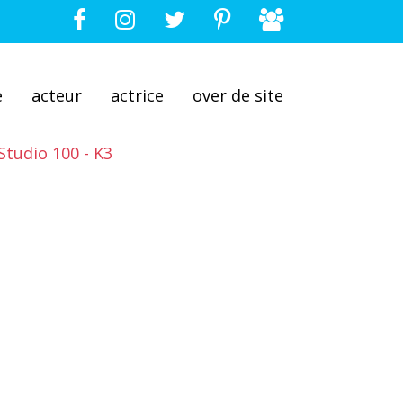
e
acteur
actrice
over de site