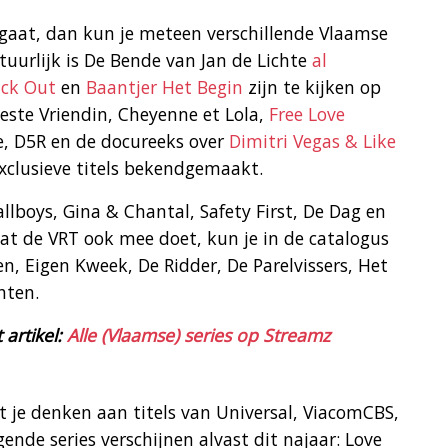
gaat, dan kun je meteen verschillende Vlaamse
atuurlijk is De Bende van Jan de Lichte
al
ack Out
en
Baantjer Het Begin
zijn te kijken op
este Vriendin, Cheyenne et Lola,
Free Love
e, D5R en de docureeks over
Dimitri Vegas & Like
xclusieve titels bekendgemaakt.
lboys, Gina & Chantal, Safety First, De Dag en
dat de VRT ook mee doet, kun je in de catalogus
, Eigen Kweek, De Ridder, De Parelvissers, Het
hten.
 artikel:
Alle (Vlaamse) series op Streamz
t je denken aan titels van Universal, ViacomCBS,
ende series verschijnen alvast dit najaar: Love