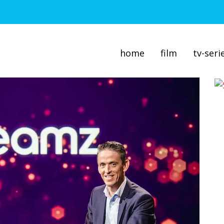
home
film
tv-seri