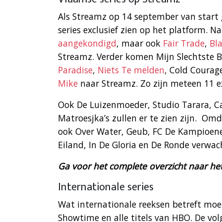
Als Streamz op 14 september van start 
series exclusief zien op het platform. N
aangekondigd
, maar ook
Fair Trade
,
Bl
Streamz. Verder komen Mijn Slechtste B
Paradise
,
Niets Te melden
, Cold Courag
Mike
naar Streamz. Zo zijn meteen 11 e
Ook De Luizenmoeder, Studio Tarara, Cal
Matroesjka’s zullen er te zien zijn. Om
ook Over Water, Geub, FC De Kampioenen
Eiland, In De Gloria en De Ronde verwac
Ga voor het complete overzicht naar het
Internationale series
Wat internationale reeksen betreft moe
Showtime en alle titels van HBO. De volg