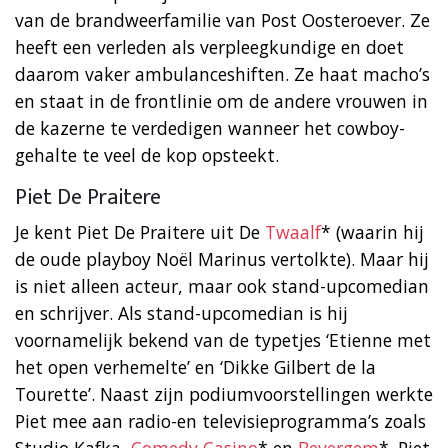
van de brandweerfamilie van Post Oosteroever. Ze
heeft een verleden als verpleegkundige en doet
daarom vaker ambulanceshiften. Ze haat macho’s
en staat in de frontlinie om de andere vrouwen in
de kazerne te verdedigen wanneer het cowboy-
gehalte te veel de kop opsteekt.
Piet De Praitere
Je kent Piet De Praitere uit De
Twaalf
* (waarin hij
de oude playboy Noël Marinus vertolkte). Maar hij
is niet alleen acteur, maar ook stand-upcomedian
en schrijver. Als stand-upcomedian is hij
voornamelijk bekend van de typetjes ‘Etienne met
het open verhemelte’ en ‘Dikke Gilbert de la
Tourette’. Naast zijn podiumvoorstellingen werkte
Piet mee aan radio-en televisieprogramma’s zoals
Studio Kafka,
Comedy Casino
* en
Bevergem
*. Piet