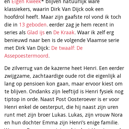
en
Eigen Kweek
* blijven natuurlijk ware
klassiekers, waarin Dirk Van Dijck ook een
hoofdrol heeft. Maar zijn gaafste rol vond ik toch
die in
13 geboden
. eerder zag je hem recent in
series als
Glad ijs
en
De Kraak
. Waar ik zelf erg
benieuwd naar ben is de volgende Vlaamse serie
met Dirk Van Dijck:
De twaalf: De
Assepoestermoord
.
De zilverrug van de kazerne heet Henri. Een eerder
zwijgzame, zachtaardige oude rot die eigenlijk al
lang op pensioen kon gaan, maar ervoor kiest om
te blijven. Ondanks zijn leeftijd is Henri fysiek nog
tiptop in orde. Naast Post Oosteroever is er voor
Henri enkel de oesterput, die hij naast zijn uren
runt met zijn broer Lukas. Lukas, zijn vrouw Nora
en hun dochter Emma zijn Henri’s enige familie.