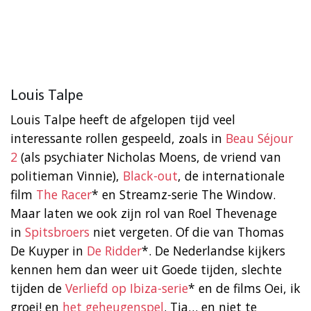
Louis Talpe
Louis Talpe heeft de afgelopen tijd veel
interessante rollen gespeeld, zoals in
Beau Séjour
2
(als psychiater Nicholas Moens, de vriend van
politieman Vinnie),
Black-out
, de internationale
film
The Racer
* en Streamz-serie The Window.
Maar laten we ook zijn rol van Roel Thevenage
in
Spitsbroers
niet vergeten. Of die van Thomas
De Kuyper in
De Ridder
*. De Nederlandse kijkers
kennen hem dan weer uit Goede tijden, slechte
tijden de
Verliefd op Ibiza-serie
* en de films Oei, ik
groei! en
het geheugenspel
. Tja… en niet te