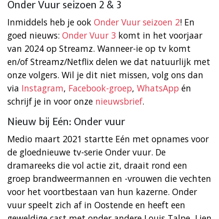
Onder Vuur seizoen 2 & 3
Inmiddels heb je ook
Onder Vuur seizoen 2
! En
goed nieuws:
Onder Vuur 3
komt in het voorjaar
van 2024 op Streamz. Wanneer-ie op tv komt
en/of Streamz/Netflix delen we dat natuurlijk met
onze volgers. Wil je dit niet missen, volg ons dan
via
Instagram
,
Facebook-groep
,
WhatsApp
én
schrijf je in voor onze
nieuwsbrief
.
Nieuw bij Eén: Onder vuur
Medio maart 2021 startte Eén met opnames voor
de gloednieuwe tv-serie Onder vuur. De
dramareeks die vol actie zit, draait rond een
groep brandweermannen en -vrouwen die vechten
voor het voortbestaan van hun kazerne. Onder
vuur speelt zich af in Oostende en heeft een
geweldige cast met onder andere Louis Talpe, Lien