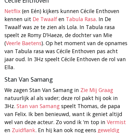
Cécile Enthoven
Netflix
(en Eén) kijkers kunnen Cécile Enthoven
kennen uit
De Twaalf
en
Tabula Rasa
. In De
Twaalf was ze te zien als Lola. In Tabula rasa
speelt ze Romy D’Haeze, de dochter van Mie
(
Veerle Baetens
). Op het moment van de opnames
van Tabula rasa was Cécile Enthoven pas acht
jaar oud. In 3Hz speelt Cécile Enthoven de rol van
Ella.
Stan Van Samang
We zagen Stan Van Samang in
Zie Mij Graag
natuurlijk al als vader; deze rol pakt hij ook in
3Hz.
Stan van Samang
speelt Thomas, de papa
van Felix. Ik ben benieuwd, want ik geniet altijd
wel van deze acteur. Zo vond ik ‘m top in
Vermist
en
Zuidflank
. En hij kan ook nog eens
geweldig