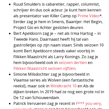
Ruud Smulders is cabaretier, rapper, columnist,
schrijver én dus ook acteur. Je kunt hem kennen
als presentator van Killer Camp op
Prime Video
*.
Eerder zag je hem in Smeris, Baantjer: Het Begin,
Project Gio en Achter gesloten deuren.
Bert Apeldoorn zag je – net als Irma Hartog – in
Tweede Hans. Daarnaast heeft hij tal van
gastrolletjes op zijn naam staan. Sinds seizoen 10
komt Bert Apeldoorn steeds vaker voorbij in
Flikken Maastricht als Larry Konings. Zo zag je
hem bijvoorbeeld ook in
seizoen dertien
en
Flikken Maastricht seizoen vijftien
.
Simone Milsdochter zag je bijvoorbeeld in
Vlaamse series als Wolven (een fantastische
reeks!), maar ook in
Windkracht 10
en Als de
dijken breken. In 2019 had ze nog een grote rol in
De 12 van Schouwendam.
Patrick Vervueren zag je recent in
F*** you very,