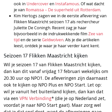
ook in
Undercover
en
Instafamous
. Of wat dacht
je van
Romaissa – De superheld uit Rotterdam
.
Kim Hertogs zagen we in de eerste aflevering van
Flikken Maastricht seizoen 17 als rechercheur
Juliette De Coningh. Recent zag je haar
bijvoorbeeld in de indrukwekkende film
Zee van
tijd
en de serie
Geldwolven
. Als je die artikelen
leest, ontdek je waar je haar verder kant kent.
Seizoen 17 Flikken Maastricht kijken
Wil je seizoen 17 van Flikken Maastricht kijken,
dan kan dit vanaf vrijdag 17 februari wekelijks om
20.30 uur op NPO1. De afleveringen zijn daarnaast
ook te kijken op NPO Plus en NPO Start. Let op:
wil je vanuit het buitenland kijken, dan kan dat
via een
VPN Verbinding
* (die je op Nederland zet,
voordat je naar NPO Start gaat). Maar zorg wel
dat je dat snel doet, want de afleveringen gaan