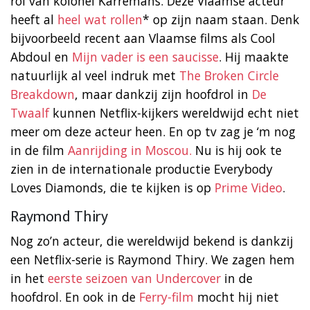
rol van kolonel Karremans. Deze Vlaamse acteur
heeft al
heel wat rollen
* op zijn naam staan. Denk
bijvoorbeeld recent aan Vlaamse films als Cool
Abdoul en
Mijn vader is een saucisse
. Hij maakte
natuurlijk al veel indruk met
The Broken Circle
Breakdown
, maar dankzij zijn hoofdrol in
De
Twaalf
kunnen Netflix-kijkers wereldwijd echt niet
meer om deze acteur heen. En op tv zag je ‘m nog
in de film
Aanrijding in Moscou.
Nu is hij ook te
zien in de internationale productie Everybody
Loves Diamonds, die te kijken is op
Prime Video
.
Raymond Thiry
Nog zo’n acteur, die wereldwijd bekend is dankzij
een Netflix-serie is Raymond Thiry. We zagen hem
in het
eerste seizoen van Undercover
in de
hoofdrol. En ook in de
Ferry-film
mocht hij niet