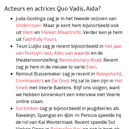
Acteurs en actrices Quo Vadis, Aida?
Juda Goslinga zag je in het tweede seizoen van
Undercover
. Maar je kent hem bijvoorbeeld ook
uit
Klem
en
Flikken Maastricht
. Verder ken je hem
uit
Faithfully Yours
.
Teun Luijkx zag je recent bijvoorbeeld in
Het jaar
van Fortuyn cast
,
Alles van waarde
en de
theatervoorstelling
Revolutionary Road
. Recent
zag je hem in de nieuwe tv-serie
Exen
.
Reinout Bussemaker zag je recent in
Rampvlucht
,
Commando’s
en
De Oost
. Hij zal te zien zijn in
Het
Smelt
met Veerle Baetens. Blijf ons volgen, want
we hebben binnenkort een interview met Veerle
online staan.
Sol Vinken
zag je bijvoorbeeld in jeugdseries als
Raveleijn, Spangas en 4Jim. In Penoza speelde hij
de rol van Kai Westermaat. Recent speelde Sol
Vinken Onno in
Bestseller Boy
en zag je hem als