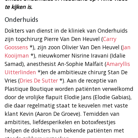
te kijken is.
Onderhuids
Dokters van dienst in de kliniek van Onderhuids
zijn topchirurg Pierre Van Den Heuvel (
Carry
Goossens
*), zijn zoon Olivier Van Den Heuvel (
Jan
Kooijman
*), nieuwkomer Nisrine Iravani (Idalie
Samad), anesthesist An-Sophie Malfait (
Amaryllis
Uitterlinden
*)en de ambitieuze chirurg Stan De
Vries (
Dries De Sutter
*). Aan de receptie van
Plastique Boutique worden patiënten verwelkomd
door de vrolijke flapuit Elodie Jans (Elodie Gabias),
die daar regelmatig staat te keuvelen met vaste
klant Kevin (Aaron De Groeve). Temidden van
ambitites, liefdesperikelen en botoxfeestjes
helpen de dokters hun bekende patiënten met