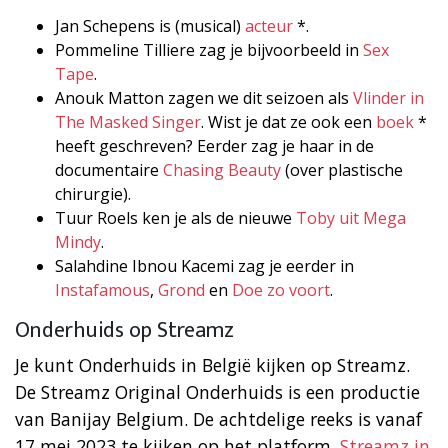
Jan Schepens is (musical)
acteur
*.
Pommeline Tilliere zag je bijvoorbeeld in
Sex
Tape
.
Anouk Matton zagen we dit seizoen als
Vlinder in
The Masked Singer
. Wist je dat ze ook een
boek
*
heeft geschreven? Eerder zag je haar in de
documentaire
Chasing Beauty
(over plastische
chirurgie).
Tuur Roels ken je als de nieuwe
Toby uit Mega
Mindy
.
Salahdine Ibnou Kacemi zag je eerder in
Instafamous
,
Grond
en
Doe zo voort
.
Onderhuids op Streamz
Je kunt Onderhuids in België kijken op Streamz.
De Streamz Original Onderhuids is een productie
van Banijay Belgium. De achtdelige reeks is vanaf
17 mei 2023 te kijken op het platform.
Streamz in