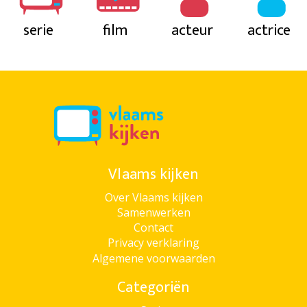
serie
film
acteur
actrice
Vlaams kijken
Over Vlaams kijken
Samenwerken
Contact
Privacy verklaring
Algemene voorwaarden
Categoriën