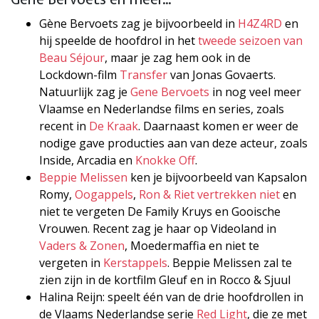
Gène Bervoets zag je bijvoorbeeld in
H4Z4RD
en
hij speelde de hoofdrol in het
tweede seizoen van
Beau Séjour
, maar je zag hem ook in de
Lockdown-film
Transfer
van Jonas Govaerts.
Natuurlijk zag je
Gene Bervoets
in nog veel meer
Vlaamse en Nederlandse films en series, zoals
recent in
De Kraak
. Daarnaast komen er weer de
nodige gave producties aan van deze acteur, zoals
Inside, Arcadia en
Knokke Off
.
Beppie Melissen
ken je bijvoorbeeld van Kapsalon
Romy,
Oogappels
,
Ron & Riet vertrekken niet
en
niet te vergeten De Family Kruys en Gooische
Vrouwen. Recent zag je haar op Videoland in
Vaders & Zonen
, Moedermaffia en niet te
vergeten in
Kerstappels
. Beppie Melissen zal te
zien zijn in de kortfilm Gleuf en in Rocco & Sjuul
Halina Reijn: speelt één van de drie hoofdrollen in
de Vlaams Nederlandse serie
Red Light
, die ze met