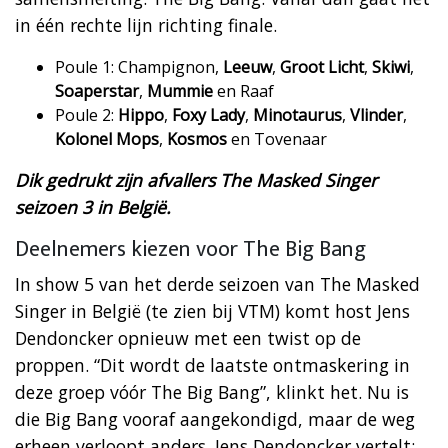
in één rechte lijn richting finale.
Poule 1: Champignon,
Leeuw
,
Groot Licht
,
Skiwi
,
Soaperstar
,
Mummie
en Raaf
Poule 2:
Hippo
,
Foxy Lady
,
Minotaurus
,
Vlinder
,
Kolonel Mops
,
Kosmos
en Tovenaar
Dik gedrukt zijn afvallers The Masked Singer
seizoen 3 in België.
Deelnemers kiezen voor The Big Bang
In show 5 van het derde seizoen van The Masked
Singer in België (te zien bij VTM) komt host Jens
Dendoncker opnieuw met een twist op de
proppen. “Dit wordt de laatste ontmaskering in
deze groep vóór The Big Bang”, klinkt het. Nu is
die Big Bang vooraf aangekondigd, maar de weg
erheen verloopt anders. Jens Dendoncker vertelt: