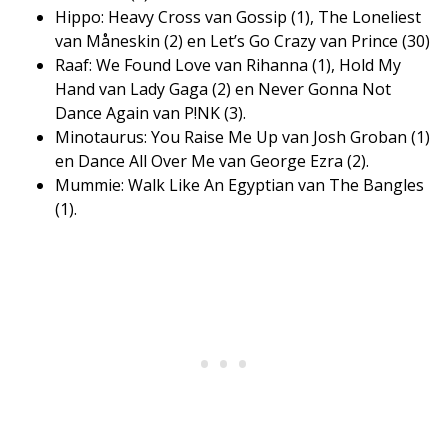
​Hippo: Heavy Cross van Gossip (1), The Loneliest
van Måneskin (2) en Let’s Go Crazy van Prince (30)
​Raaf: We Found Love van Rihanna (1), Hold My
Hand van Lady Gaga (2) en Never Gonna Not
Dance Again van P!NK (3).
​Minotaurus: You Raise Me Up van Josh Groban (1)
en Dance All Over Me van George Ezra (2).
​Mummie: Walk Like An Egyptian van The Bangles
(1).