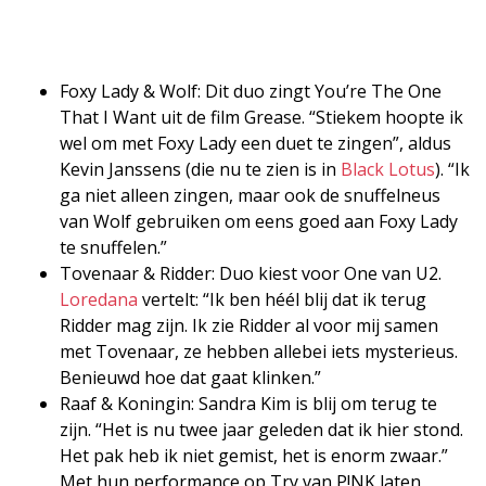
Foxy Lady & Wolf: Dit duo zingt You’re The One
That I Want uit de film Grease. “Stiekem hoopte ik
wel om met Foxy Lady een duet te zingen”, aldus
Kevin Janssens (die nu te zien is in
Black Lotus
). “Ik
ga niet alleen zingen, maar ook de snuffelneus
van Wolf gebruiken om eens goed aan Foxy Lady
te snuffelen.”
Tovenaar & Ridder: Duo kiest voor One van U2.
Loredana
vertelt: “Ik ben héél blij dat ik terug
Ridder mag zijn. Ik zie Ridder al voor mij samen
met Tovenaar, ze hebben allebei iets mysterieus.
Benieuwd hoe dat gaat klinken.”
Raaf & Koningin: Sandra Kim is blij om terug te
zijn. “Het is nu twee jaar geleden dat ik hier stond.
Het pak heb ik niet gemist, het is enorm zwaar.”
Met hun performance op Try van P!NK laten