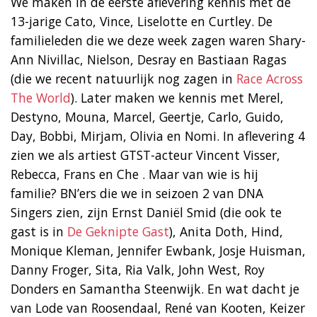
We maken in de eerste aflevering kennis met de
13-jarige Cato, Vince, Liselotte en Curtley. De
familieleden die we deze week zagen waren Shary-
Ann Nivillac, Nielson, Desray en Bastiaan Ragas
(die we recent natuurlijk nog zagen in
Race Across
The World
). Later maken we kennis met Merel,
Destyno, Mouna, Marcel, Geertje, Carlo, Guido,
Day, Bobbi, Mirjam, Olivia en Nomi. In aflevering 4
zien we als artiest GTST-acteur Vincent Visser,
Rebecca, Frans en Che . Maar van wie is hij
familie? BN’ers die we in seizoen 2 van DNA
Singers zien, zijn Ernst Daniël Smid (die ook te
gast is in
De Geknipte Gast
), Anita Doth, Hind,
Monique Kleman, Jennifer Ewbank, Josje Huisman,
Danny Froger, Sita, Ria Valk, John West, Roy
Donders en Samantha Steenwijk. En wat dacht je
van Lode van Roosendaal, René van Kooten, Keizer