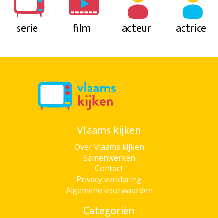
serie
film
acteur
actrice
Vlaams kijken
Over Vlaams kijken
Samenwerken
Contact
Privacy verklaring
Algemene voorwaarden
Categoriën