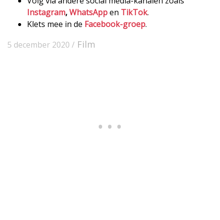
Volg via andere social media-kanalen zoals
Instagram
,
WhatsApp
en
TikTok
.
Klets mee in de
Facebook-groep
.
Film
5 december 2020 /