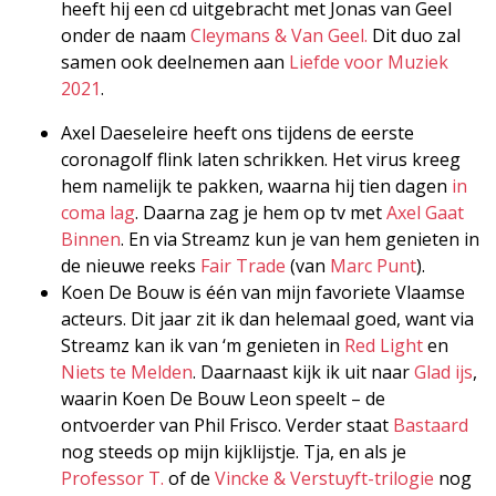
heeft hij een cd uitgebracht met Jonas van Geel
onder de naam
Cleymans & Van Geel.
Dit duo zal
samen ook deelnemen aan
Liefde voor Muziek
2021
.
Axel Daeseleire heeft ons tijdens de eerste
coronagolf flink laten schrikken. Het virus kreeg
hem namelijk te pakken, waarna hij tien dagen
in
coma lag
. Daarna zag je hem op tv met
Axel Gaat
Binnen
. En via Streamz kun je van hem genieten in
de nieuwe reeks
Fair Trade
(van
Marc Punt
).
Koen De Bouw is één van mijn favoriete Vlaamse
acteurs. Dit jaar zit ik dan helemaal goed, want via
Streamz kan ik van ‘m genieten in
Red Light
en
Niets te Melden
. Daarnaast kijk ik uit naar
Glad ijs
,
waarin Koen De Bouw Leon speelt – de
ontvoerder van Phil Frisco. Verder staat
Bastaard
nog steeds op mijn kijklijstje. Tja, en als je
Professor T.
of de
Vincke & Verstuyft-trilogie
nog