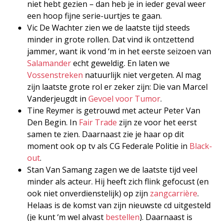
niet hebt gezien – dan heb je in ieder geval weer
een hoop fijne serie-uurtjes te gaan.
Vic De Wachter zien we de laatste tijd steeds
minder in grote rollen. Dat vind ik ontzettend
jammer, want ik vond ‘m in het eerste seizoen van
Salamander
echt geweldig. En laten we
Vossenstreken
natuurlijk niet vergeten. Al mag
zijn laatste grote rol er zeker zijn: Die van Marcel
Vanderjeugdt in
Gevoel voor Tumor
.
Tine Reymer is getrouwd met acteur Peter Van
Den Begin. In
Fair Trade
zijn ze voor het eerst
samen te zien. Daarnaast zie je haar op dit
moment ook op tv als CG Federale Politie in
Black-
out
.
Stan Van Samang zagen we de laatste tijd veel
minder als acteur. Hij heeft zich flink gefocust (en
ook niet onverdienstelijk) op zijn
zangcarrière
.
Helaas is de komst van zijn nieuwste cd uitgesteld
(je kunt ‘m wel alvast
bestellen
). Daarnaast is