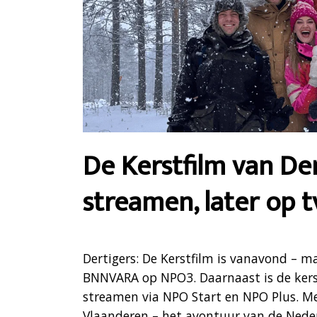
De Kerstfilm van Der
streamen, later op t
Dertigers: De Kerstfilm is vanavond – 
BNNVARA op NPO3. Daarnaast is de kerst
streamen via NPO Start en NPO Plus. Met
Vlaanderen – het avontuur van de Neder