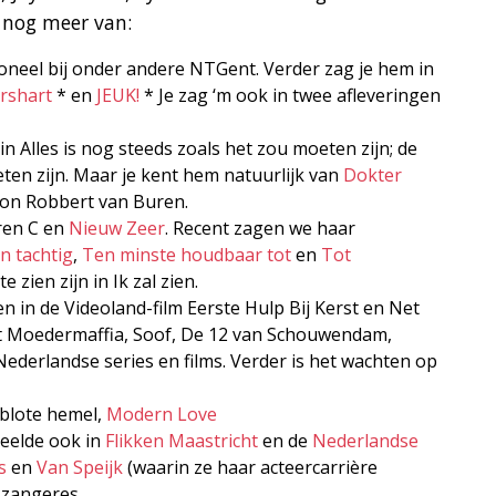
t nog meer van:
 toneel bij onder andere NTGent. Verder zag je hem in
rshart
* en
JEUK!
* Je zag ‘m ook in twee afleveringen
in Alles is nog steeds zoals het zou moeten zijn; de
eten zijn. Maar je kent hem natuurlijk van
Dokter
 zoon Robbert van Buren.
ren C en
Nieuw Zeer
. Recent zagen we haar
en tachtig
,
Ten minste houdbaar tot
en
Tot
 zien zijn in Ik zal zien.
n in de Videoland-film Eerste Hulp Bij Kerst en Net
 uit Moedermaffia, Soof, De 12 van Schouwendam,
Nederlandse series en films. Verder is het wachten op
 blote hemel,
Modern Love
peelde ook in
Flikken Maastricht
en de
Nederlandse
s
en
Van Speijk
(waarin ze haar acteercarrière
 zangeres.