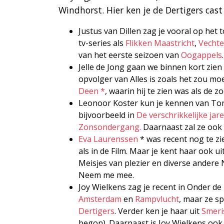
Windhorst. Hier ken je de Dertigers cas
Justus van Dillen zag je vooral op het
tv-series als
Flikken Maastricht
,
Vechte
van het eerste seizoen van
Oogappels
.
Jelle de Jong gaan we binnen kort zien 
opvolger van Alles is zoals het zou mo
Deen *
, waarin hij te zien was als de
Leonoor Koster kun je kennen van To
bijvoorbeeld in
De verschrikkelijke jar
Zonsondergang.
Daarnaast zal ze ook te
Eva Laurenssen
* was recent nog te zie
als in de Film. Maar je kent haar ook
Meisjes van plezier en diverse andere 
Neem me mee.
Joy Wielkens zag je recent in Onder de
Amsterdam
en
Rampvlucht
, maar ze s
Dertigers
. Verder ken je haar uit
Smeri
begon). Daarnaast is Joy Wielkens ook