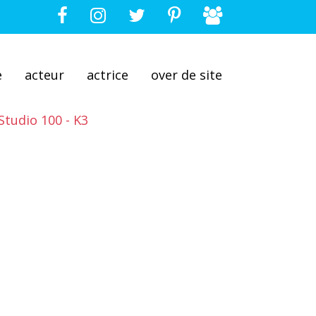
e
acteur
actrice
over de site