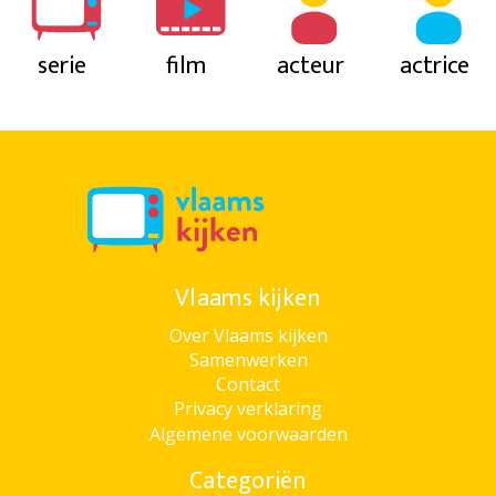
serie
film
acteur
actrice
Vlaams kijken
Over Vlaams kijken
Samenwerken
Contact
Privacy verklaring
Algemene voorwaarden
Categoriën