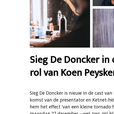
Sieg De Doncker in c
rol van Koen Peyske
Sieg De Doncker is nieuw in de cast van 
komst van de presentator en Ketnet-hel
hem het effect ‘van een kleine tornado
maandag 27 december – wel zien. Hij bli