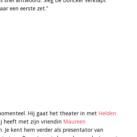
rs snel antwoord. Sieg De Doncker verklapt
aar een eerste zet.”
momenteel. Hij gaat het theater in met
Helden:
hij heeft met zijn vriendin
Maureen
n. Je kent hem verder als presentator van