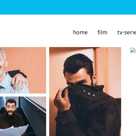
home
film
tv-seri