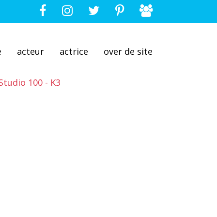
e
acteur
actrice
over de site