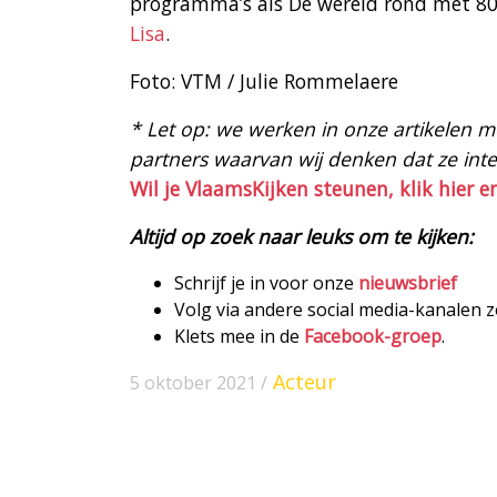
programma’s als De wereld rond met 80-
Lisa
.
Foto: VTM / Julie Rommelaere
* Let op: we werken in onze artikelen met
partners waarvan wij denken dat ze intere
Wil je VlaamsKijken steunen, klik hier e
Altijd op zoek naar leuks om te kijken:
Schrijf je in voor onze
nieuwsbrief
Volg via andere social media-kanalen 
Klets mee in de
Facebook-groep
.
Acteur
5 oktober 2021 /