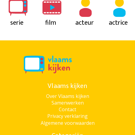
serie
film
acteur
actrice
Vlaams kijken
Over Vlaams kijken
Samenwerken
Contact
Privacy verklaring
Algemene voorwaarden