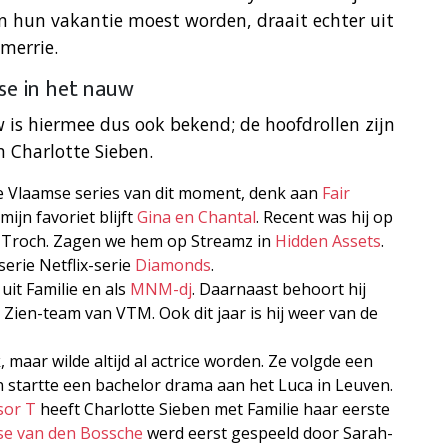
n hun vakantie moest worden, draait echter uit
merrie.
ise in het nauw
 is hiermee dus ook bekend; de hoofdrollen zijn
 Charlotte Sieben.
nde Vlaamse series van dit moment, denk aan
Fair
mijn favoriet blijft
Gina en Chantal
. Recent was hij op
 Troch. Zagen we hem op Streamz in
Hidden Assets
.
serie Netflix-serie
Diamonds
.
uit Familie en als
MNM-dj
. Daarnaast behoort hij
 Zien-team van VTM. Ook dit jaar is hij weer van de
, maar wilde altijd al actrice worden. Ze volgde een
 startte een bachelor drama aan het Luca in Leuven.
sor T
heeft Charlotte Sieben met Familie haar eerste
se van den Bossche
werd eerst gespeeld door Sarah-