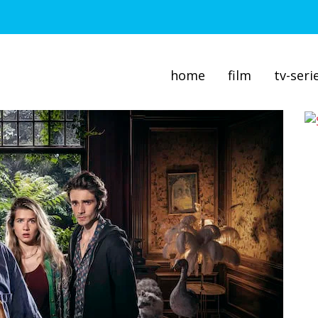
home
film
tv-seri