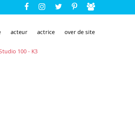
e
acteur
actrice
over de site