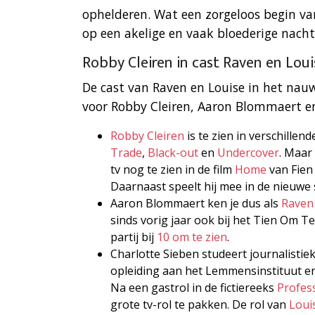
ophelderen. Wat een zorgeloos begin va
op een akelige en vaak bloederige nacht
Robby Cleiren in cast Raven en Lou
De cast van Raven en Louise in het nauw
voor Robby Cleiren, Aaron Blommaert en
Robby Cleiren
is te zien in verschille
Trade
,
Black-out
en
Undercover
. Maar 
tv nog te zien in de film
Home
van Fien
Daarnaast speelt hij mee in de nieuwe 
Aaron Blommaert ken je dus als
Raven
sinds vorig jaar ook bij het Tien Om Te
partij bij
10 om te zien
.
Charlotte Sieben studeert journalistiek
opleiding aan het Lemmensinstituut en
Na een gastrol in de fictiereeks
Profes
grote tv-rol te pakken. De rol van
Loui