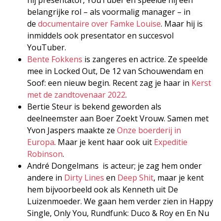
belangrijke rol – als voormalig manager – in
de
documentaire over Famke Louise
. Maar hij is
inmiddels ook presentator en succesvol
YouTuber.
Bente Fokkens
is zangeres en actrice. Ze speelde
mee in Locked Out, De 12 van Schouwendam en
Soof: een nieuw begin. Recent zag je haar in
Kerst
met de zandtovenaar 2022
.
Bertie Steur is bekend geworden als
deelneemster aan Boer Zoekt Vrouw. Samen met
Yvon Jaspers maakte ze
Onze boerderij in
Europa
. Maar je kent haar ook uit
Expeditie
Robinson
.
André Dongelmans is acteur; je zag hem onder
andere in
Dirty Lines
en
Deep Shit
, maar je kent
hem bijvoorbeeld ook als Kenneth uit De
Luizenmoeder. We gaan hem verder zien in Happy
Single, Only You, Rundfunk: Duco & Roy en En Nu