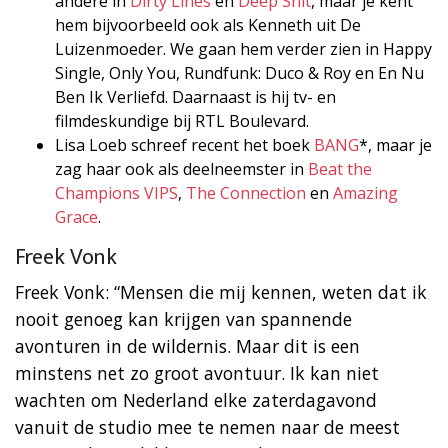
andere in
Dirty Lines
en
Deep Shit
, maar je kent
hem bijvoorbeeld ook als Kenneth uit De
Luizenmoeder. We gaan hem verder zien in Happy
Single, Only You, Rundfunk: Duco & Roy en En Nu
Ben Ik Verliefd. Daarnaast is hij tv- en
filmdeskundige bij RTL Boulevard.
Lisa Loeb schreef recent het boek
BANG
*, maar je
zag haar ook als deelneemster in
Beat the
Champions VIPS
,
The Connection
en
Amazing
Grace
.
Freek Vonk
Freek Vonk: “Mensen die mij kennen, weten dat ik
nooit genoeg kan krijgen van spannende
avonturen in de wildernis. Maar dit is een
minstens net zo groot avontuur. Ik kan niet
wachten om Nederland elke zaterdagavond
vanuit de studio mee te nemen naar de meest