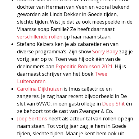
dochter van Herman van Veen en vooral bekend
geworden als Linda Dekker in Goede tijden,
slechte tijden. Wist je dat ze ook meespeelde in de
Vlaamse soap Familie? Ze heeft daarnaast
verschillende rollen
op haar naam staan.
Stefano Keizers ken je als cabaretier en van
diverse programma’s. Zijn show
Sorry Baby
zag je
vorig jaar op tv. Toen was hij ook één van de
deelnemers aan
Expeditie Robinson 2021
. Hij is
daarnaast schrijver van het boek
Twee
Luitenanten
.
Carolina Dijkhuizen
is (musical)actrice en
zangeres. Je zag haar recent bijvoorbeeld in De
slet van 6VWO, in een gastrolletje in
Deep Shit
én
ze behoort tot de cast van Zwanger & Co.
Joep Sertons
heeft als acteur tal van rollen op zijn
naam staan. Tot vorig jaar zag je hem in Goede
tijden, slechte tijden. Maar je kent hem ook uit