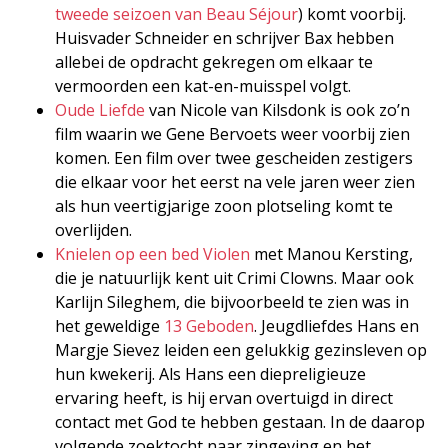
tweede seizoen van Beau Séjour
) komt voorbij.
Huisvader Schneider en schrijver Bax hebben
allebei de opdracht gekregen om elkaar te
vermoorden een kat-en-muisspel volgt.
Oude Liefde
van Nicole van Kilsdonk is ook zo’n
film waarin we Gene Bervoets weer voorbij zien
komen. Een film over twee gescheiden zestigers
die elkaar voor het eerst na vele jaren weer zien
als hun veertigjarige zoon plotseling komt te
overlijden.
Knielen op een bed Violen
met Manou Kersting,
die je natuurlijk kent uit Crimi Clowns. Maar ook
Karlijn Sileghem, die bijvoorbeeld te zien was in
het geweldige
13 Geboden
. Jeugdliefdes Hans en
Margje Sievez leiden een gelukkig gezinsleven op
hun kwekerij. Als Hans een diepreligieuze
ervaring heeft, is hij ervan overtuigd in direct
contact met God te hebben gestaan. In de daarop
volgende zoektocht naar zingeving en het