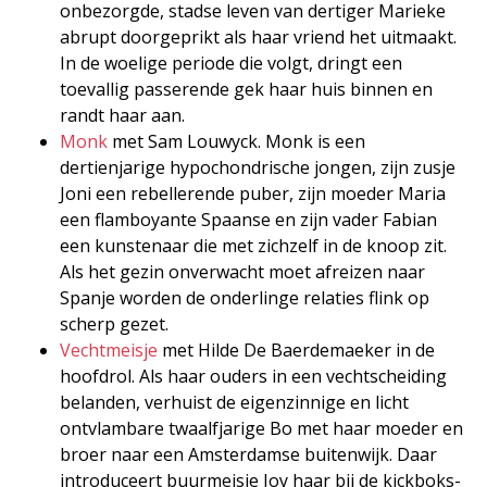
onbezorgde, stadse leven van dertiger Marieke
abrupt doorgeprikt als haar vriend het uitmaakt.
In de woelige periode die volgt, dringt een
toevallig passerende gek haar huis binnen en
randt haar aan.
Monk
met Sam Louwyck. Monk is een
dertienjarige hypochondrische jongen, zijn zusje
Joni een rebellerende puber, zijn moeder Maria
een flamboyante Spaanse en zijn vader Fabian
een kunstenaar die met zichzelf in de knoop zit.
Als het gezin onverwacht moet afreizen naar
Spanje worden de onderlinge relaties flink op
scherp gezet.
Vechtmeisje
met Hilde De Baerdemaeker in de
hoofdrol. Als haar ouders in een vechtscheiding
belanden, verhuist de eigenzinnige en licht
ontvlambare twaalfjarige Bo met haar moeder en
broer naar een Amsterdamse buitenwijk. Daar
introduceert buurmeisje Joy haar bij de kickboks-