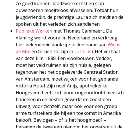
zo goed kunnen: loodzware ernst en slap
ouwehoeren moeiteloos afwisselen. Totdat hun
jeugdvriendin, de prachtige Laura zich meldt en de
spoken uit het verleden zich aandienen.
Publieke Werken
met Thomas Cammaert. De
Vlaming werkt vooral in Nederland en verkreeg
hier bekendheid dankzij zijn deelname aan
Wie is
de Mol
en te zien zal zijn in
Lazarus
). Het verhaal
van deze film: 1888. Een vioolbouwer, Vedder,
moet het veld ruimen als zijn huisje, gelegen
tegenover het net opgeleverde Centraal Station
van Amsterdam, moet wijken voor het geplande
Victoria Hotel. Zijn neef Anijs, apotheker te
Hoogeveen heeft zich door ongeoorloofd medisch
handelen in de nesten gewerkt en zoekt een
uitweg, voor zichzelf, maar ook voor een groep
arme turfstekers die hij een toekomst in Amerika
belooft. Bevlogen – of is het hoogmoed? –
beramen de twee een plan om het onderste uit de