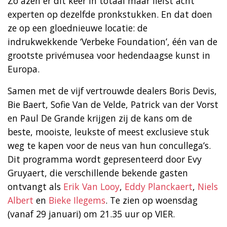
Zo azen er dit keer in totaal maar liefst acht
experten op dezelfde pronkstukken. En dat doen
ze op een gloednieuwe locatie: de
indrukwekkende ‘Verbeke Foundation’, één van de
grootste privémusea voor hedendaagse kunst in
Europa.
Samen met de vijf vertrouwde dealers Boris Devis,
Bie Baert, Sofie Van de Velde, Patrick van der Vorst
en Paul De Grande krijgen zij de kans om de
beste, mooiste, leukste of meest exclusieve stuk
weg te kapen voor de neus van hun concullega’s.
Dit programma wordt gepresenteerd door Evy
Gruyaert, die verschillende bekende gasten
ontvangt als
Erik Van Looy
,
Eddy Planckaert
,
Niels
Albert
en
Bieke Ilegems
. Te zien op woensdag
(vanaf 29 januari) om 21.35 uur op VIER.