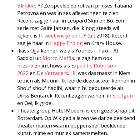
Blinders
*? Ze speelde de rol van prinses Tatiana
Petrovna en was in zes afleveringen te zien.
Recent zag je haar in Leopard Skin en Bo. Een
serie met Gaite Jansen, die ik nog steeds wil
kijken, is
Ik weet wie je bent
* (uit 2018). Recent
zag je haar in
Happy Ending
en Krazy House.
Iliass Ojja kennen we als Younes – Taxi – Al
Saddiqi uit
Mocro Maffia
. Je zag hem ook
in
Zina
en in shows als
Expeditie Robinson
2022
en
De Verraders
. Hij was daarnaast in Klem
te zien als Mounir. Ik leerde deze acteur kennen in
Shouf shouf habibi, waarin hij debuteerde als
Driss Bentarek. Recent zagen we hem in
Shotgun
en Oei, ik groei.
Theatergroep Hotel Modern is een gezelschap uit
Rotterdam. Op Wikipedia lezen we dat ze beeldend
theater maken waarin poppenspel, beeldende
kunst, mime en muziek samensmelten.