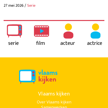
27 mei 2026 /
Serie
serie
film
acteur
actrice
Vlaams kijken
Over Vlaams kijken
Samenwerken