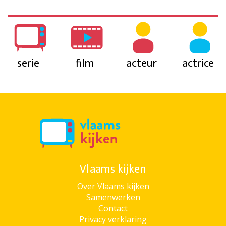
serie
film
acteur
actrice
Vlaams kijken
Over Vlaams kijken
Samenwerken
Contact
Privacy verklaring