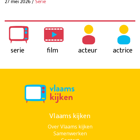
27 mei 2026 /
Serie
serie
film
acteur
actrice
Vlaams kijken
Over Vlaams kijken
Samenwerken