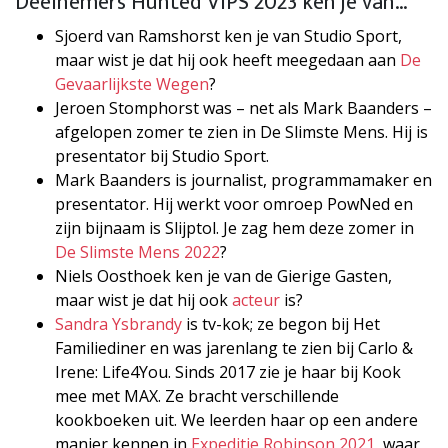
Deelnemers Hunted VIPS 2023 ken je van…
Sjoerd van Ramshorst ken je van Studio Sport,
maar wist je dat hij ook heeft meegedaan aan
De
Gevaarlijkste Wegen
?
Jeroen Stomphorst was – net als Mark Baanders –
afgelopen zomer te zien in De Slimste Mens. Hij is
presentator bij Studio Sport.
Mark Baanders is journalist, programmamaker en
presentator. Hij werkt voor omroep PowNed en
zijn bijnaam is Slijptol. Je zag hem deze zomer in
De Slimste Mens 2022
?
Niels Oosthoek ken je van de Gierige Gasten,
maar wist je dat hij ook
acteur
is?
Sandra Ysbrandy
is tv-kok; ze begon bij Het
Familiediner en was jarenlang te zien bij Carlo &
Irene: Life4You. Sinds 2017 zie je haar bij Kook
mee met MAX. Ze bracht verschillende
kookboeken uit. We leerden haar op een andere
manier kennen in
Expeditie Robinson 2021
, waar