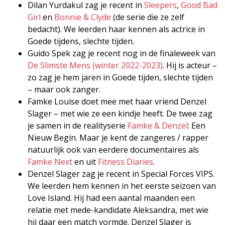
Dilan Yurdakul zag je recent in
Sleepers
,
Good Bad
Girl
en
Bonnie & Clyde
(de serie die ze zelf
bedacht). We leerden haar kennen als actrice in
Goede tijdens, slechte tijden.
Guido Spek zag je recent nog in de finaleweek van
De Slimste Mens (winter 2022-2023)
. Hij is acteur –
zo zag je hem jaren in Goede tijden, slechte tijden
– maar ook zanger.
Famke Louise doet mee met haar vriend Denzel
Slager – met wie ze een kindje heeft. De twee zag
je samen in de realityserie
Famke & Denzel
: Een
Nieuw Begin. Maar je kent de zangeres / rapper
natuurlijk ook van eerdere documentaires als
Famke Next
en uit
Fitness Diaries
.
Denzel Slager zag je recent in Special Forces VIPS.
We leerden hem kennen in het eerste seizoen van
Love Island. Hij had een aantal maanden een
relatie met mede-kandidate Aleksandra, met wie
hij daar een match vormde. Denzel Slager is