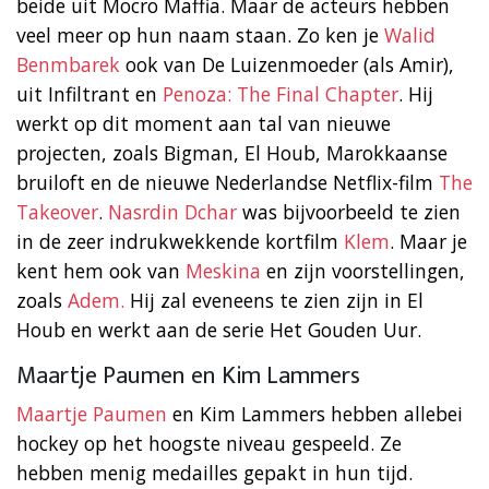
beide uit Mocro Maffia. Maar de acteurs hebben
veel meer op hun naam staan. Zo ken je
Walid
Benmbarek
ook van De Luizenmoeder (als Amir),
uit Infiltrant en
Penoza: The Final Chapter
. Hij
werkt op dit moment aan tal van nieuwe
projecten, zoals Bigman, El Houb, Marokkaanse
bruiloft en de nieuwe Nederlandse Netflix-film
The
Takeover
.
Nasrdin Dchar
was bijvoorbeeld te zien
in de zeer indrukwekkende kortfilm
Klem
. Maar je
kent hem ook van
Meskina
en zijn voorstellingen,
zoals
Adem.
Hij zal eveneens te zien zijn in El
Houb en werkt aan de serie Het Gouden Uur.
Maartje Paumen en Kim Lammers
Maartje Paumen
en Kim Lammers hebben allebei
hockey op het hoogste niveau gespeeld. Ze
hebben menig medailles gepakt in hun tijd.