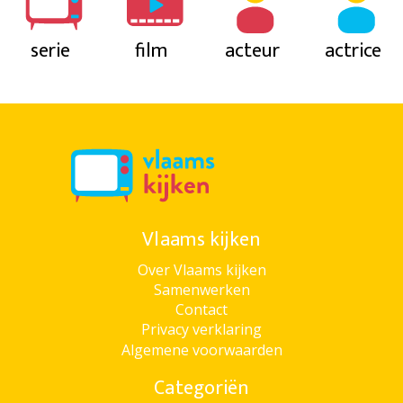
serie
film
acteur
actrice
Vlaams kijken
Over Vlaams kijken
Samenwerken
Contact
Privacy verklaring
Algemene voorwaarden
Categoriën