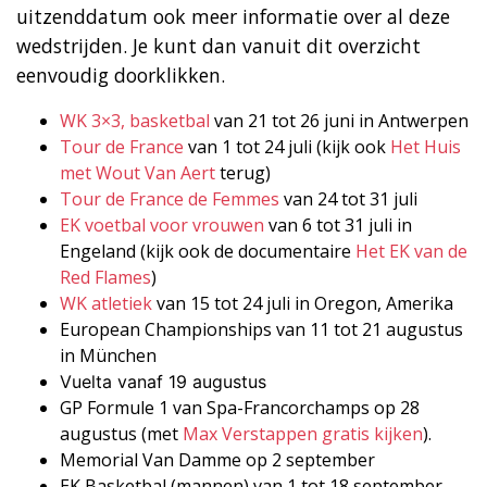
uitzenddatum ook meer informatie over al deze
wedstrijden. Je kunt dan vanuit dit overzicht
eenvoudig doorklikken.
WK 3×3, basketbal
van 21 tot 26 juni in Antwerpen
Tour de France
van 1 tot 24 juli (kijk ook
Het Huis
met Wout Van Aert
terug)
Tour de France de Femmes
van 24 tot 31 juli
EK voetbal voor vrouwen
van 6 tot 31 juli in
Engeland (kijk ook de documentaire
Het EK van de
Red Flames
)
WK atletiek
van 15 tot 24 juli in Oregon, Amerika
European Championships van 11 tot 21 augustus
in München
Vuelta vanaf 19 augustus
GP Formule 1 van Spa-Francorchamps op 28
augustus (met
Max Verstappen gratis kijken
).
Memorial Van Damme op 2 september
EK Basketbal (mannen) van 1 tot 18 september