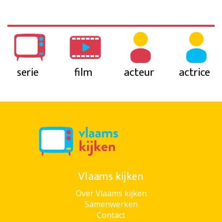
serie
film
acteur
actrice
Vlaams kijken
Over Vlaams kijken
Samenwerken
Contact