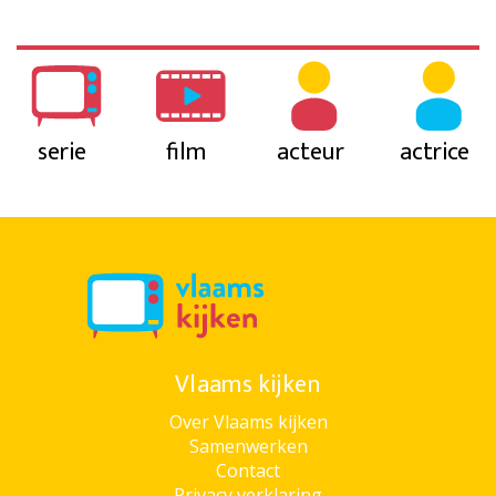
serie
film
acteur
actrice
Vlaams kijken
Over Vlaams kijken
Samenwerken
Contact
Privacy verklaring