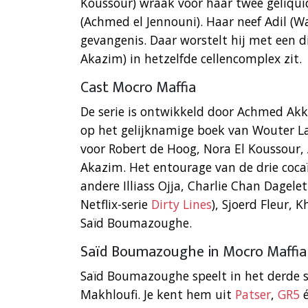
Koussour) wraak voor haar twee geliquid
(Achmed el Jennouni). Haar neef Adil (W
gevangenis. Daar worstelt hij met een d
Akazim) in hetzelfde cellencomplex zit.
Cast Mocro Maffia
De serie is ontwikkeld door Achmed Akk
op het gelijknamige boek van Wouter La
voor Robert de Hoog, Nora El Koussour
Akazim. Het entourage van de drie coca
andere Illiass Ojja, Charlie Chan Dagelet
Netflix-serie
Dirty Lines
), Sjoerd Fleur, 
Saïd Boumazoughe.
Saïd Boumazoughe in Mocro Maffia
Saïd Boumazoughe speelt in het derde s
Makhloufi. Je kent hem uit
Patser
,
GR5
é