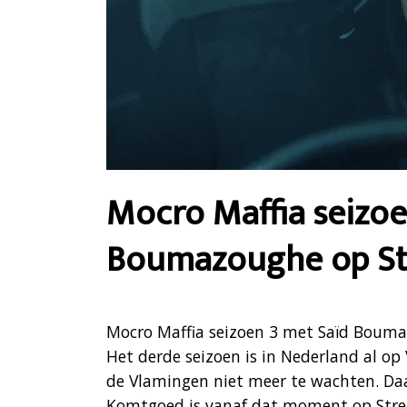
Mocro Maffia seizoe
Boumazoughe op Stre
Mocro Maffia seizoen 3 met Saïd Boumaz
Het derde seizoen is in Nederland al o
de Vlamingen niet meer te wachten. Daa
Komtgoed is vanaf dat moment op Stre