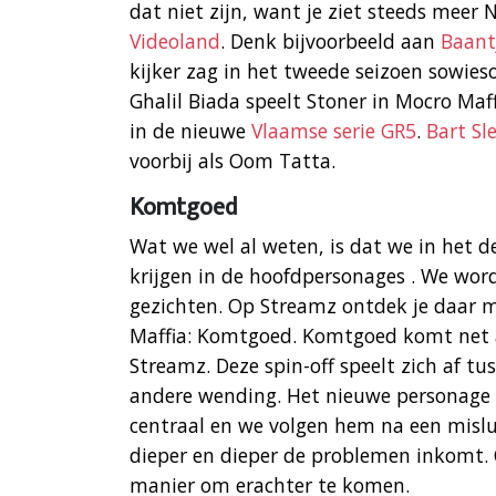
dat niet zijn, want je ziet steeds me
Videoland
. Denk bijvoorbeeld aan
Baant
kijker zag in het tweede seizoen sowies
Ghalil Biada speelt Stoner in Mocro Maff
in de nieuwe
Vlaamse serie GR5
.
Bart Sl
voorbij als Oom Tatta.
Komtgoed
Wat we wel al weten, is dat we in het 
krijgen in de hoofdpersonages . We wor
gezichten. Op Streamz ontdek je daar m
Maffia: Komtgoed. Komtgoed komt net al
Streamz. Deze spin-off speelt zich af t
andere wending. Het nieuwe personage
centraal en we volgen hem na een misl
dieper en dieper de problemen inkomt.
manier om erachter te komen.