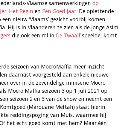
er Nederlands-Vlaamse samenwerkingen
op
jer: Het Begin
en
Een Goed Jaar
. De oplettende
o een nieuw ‘Vlaams’ gezicht voorbij komen.
ia. Hij is in Vlaanderen te zien als de jonge Asim
egers
die ook een rol in
De Twaalf
speelde, komt
derde seizoen van MocroMaffia meer inzicht
den daarnast voorgesteld aan enkele nieuwe
eer over in de zevendelige miniserie Mocro
s Mocro Maffia seizoen 3 op 1 juli 2021 op
ussen seizoen 2 en 3 van de show en neemt een
 Komtgoed (Marouane Meftah) staat hierin
ukte reddingspoging van Muis, waarmee hij
 Of het echt goed komt met hem? Maar één