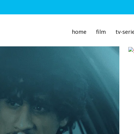
home
film
tv-seri