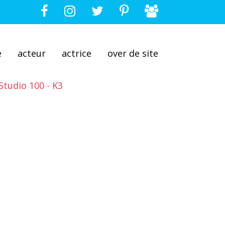
e
acteur
actrice
over de site