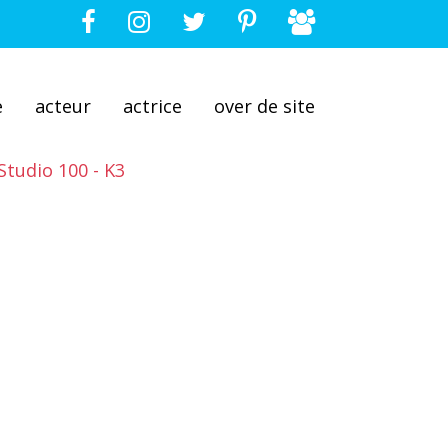
e
acteur
actrice
over de site