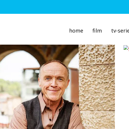
home
film
tv-seri