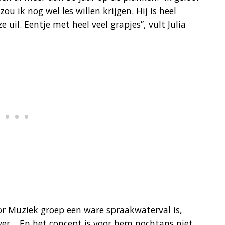
 ik nog wel les willen krijgen. Hij is heel
ze uil. Eentje met heel veel grapjes”, vult Julia
or Muziek groep een ware spraakwaterval is,
ver… En het concept is voor hem nochtans niet