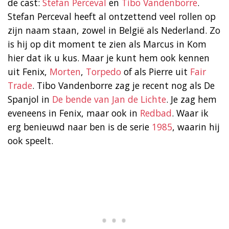
de cast:
Stefan Perceval
en
Tibo Vandenborre
.
Stefan Perceval heeft al ontzettend veel rollen op
zijn naam staan, zowel in België als Nederland. Zo
is hij op dit moment te zien als Marcus in Kom
hier dat ik u kus. Maar je kunt hem ook kennen
uit Fenix,
Morten
,
Torpedo
of als Pierre uit
Fair
Trade
. Tibo Vandenborre zag je recent nog als De
Spanjol in
De bende van Jan de Lichte
. Je zag hem
eveneens in Fenix, maar ook in
Redbad
. Waar ik
erg benieuwd naar ben is de serie
1985
, waarin hij
ook speelt.