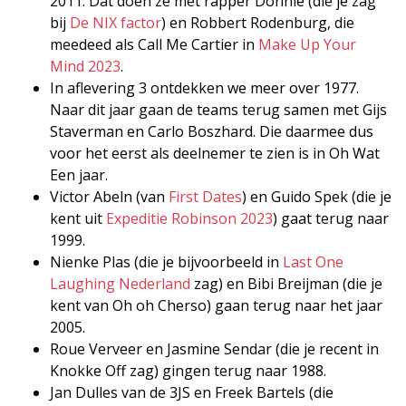
2011. Dat doen ze met rapper Donnie (die je zag
bij
De NIX factor
) en Robbert Rodenburg, die
meedeed als Call Me Cartier in
Make Up Your
Mind 2023
.
In aflevering 3 ontdekken we meer over 1977.
Naar dit jaar gaan de teams terug samen met Gijs
Staverman en Carlo Boszhard. Die daarmee dus
voor het eerst als deelnemer te zien is in Oh Wat
Een jaar.
Victor Abeln (van
First Dates
) en Guido Spek (die je
kent uit
Expeditie Robinson 2023
) gaat terug naar
1999.
Nienke Plas (die je bijvoorbeeld in
Last One
Laughing Nederland
zag) en Bibi Breijman (die je
kent van Oh oh Cherso) gaan terug naar het jaar
2005.
Roue Verveer en Jasmine Sendar (die je recent in
Knokke Off zag) gingen terug naar 1988.
Jan Dulles van de 3JS en Freek Bartels (die