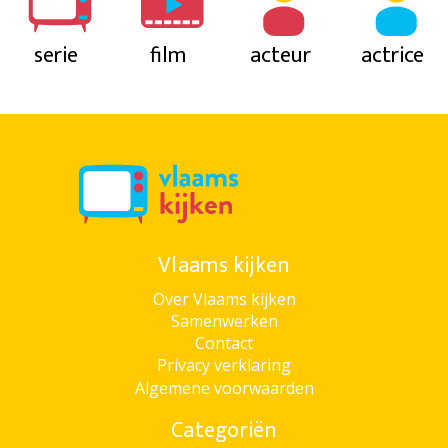
serie
film
acteur
actrice
Vlaams kijken
Over Vlaams kijken
Samenwerken
Contact
Privacy verklaring
Algemene voorwaarden
Categoriën