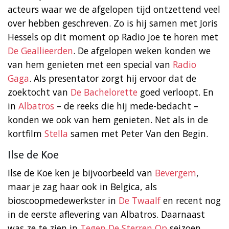
acteurs waar we de afgelopen tijd ontzettend veel
over hebben geschreven. Zo is hij samen met Joris
Hessels op dit moment op Radio Joe te horen met
De Geallieerden
. De afgelopen weken konden we
van hem genieten met een special van
Radio
Gaga
. Als presentator zorgt hij ervoor dat de
zoektocht van
De Bachelorette
goed verloopt. En
in
Albatros
– de reeks die hij mede-bedacht –
konden we ook van hem genieten. Net als in de
kortfilm
Stella
samen met Peter Van den Begin.
Ilse de Koe
Ilse de Koe ken je bijvoorbeeld van
Bevergem
,
maar je zag haar ook in Belgica, als
bioscoopmedewerkster in
De Twaalf
en recent nog
in de eerste aflevering van Albatros. Daarnaast
was ze te zien in
Tegen De Sterren Op
seizoen