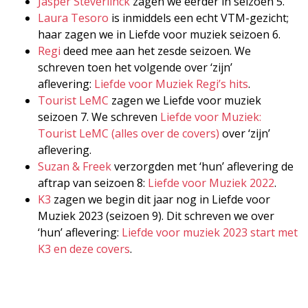
Jasper Steverlinck
zagen we eerder in seizoen 5.
Laura Tesoro
is inmiddels een echt VTM-gezicht;
haar zagen we in Liefde voor muziek seizoen 6.
Regi
deed mee aan het zesde seizoen. We
schreven toen het volgende over ‘zijn’
aflevering:
Liefde voor Muziek Regi’s hits
.
Tourist LeMC
zagen we Liefde voor muziek
seizoen 7. We schreven
Liefde voor Muziek:
Tourist LeMC (alles over de covers)
over ‘zijn’
aflevering.
Suzan & Freek
verzorgden met ‘hun’ aflevering de
aftrap van seizoen 8:
Liefde voor Muziek 2022
.
K3
zagen we begin dit jaar nog in Liefde voor
Muziek 2023 (seizoen 9). Dit schreven we over
‘hun’ aflevering:
Liefde voor muziek 2023 start met
K3 en deze covers
.