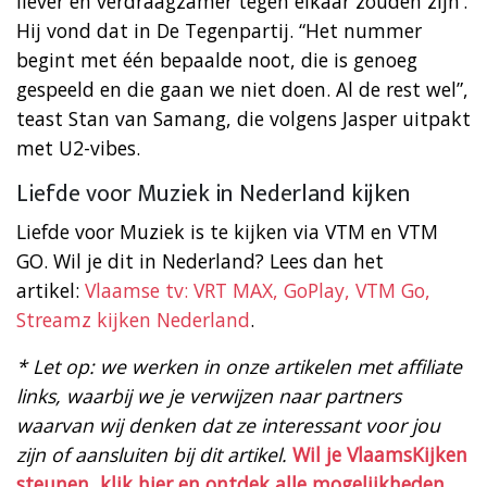
liever en verdraagzamer tegen elkaar zouden zijn’.
Hij vond dat in De Tegenpartij. “Het nummer
begint met één bepaalde noot, die is genoeg
gespeeld en die gaan we niet doen. Al de rest wel”,
teast Stan van Samang, die volgens Jasper uitpakt
met U2-vibes.
Liefde voor Muziek in Nederland kijken
Liefde voor Muziek is te kijken via VTM en VTM
GO. Wil je dit in Nederland? Lees dan het
artikel:
Vlaamse tv: VRT MAX, GoPlay, VTM Go,
Streamz kijken Nederland
.
* Let op: we werken in onze artikelen met affiliate
links, waarbij we je verwijzen naar partners
waarvan wij denken dat ze interessant voor jou
zijn of aansluiten bij dit artikel.
Wil je VlaamsKijken
steunen, klik hier en ontdek alle mogelijkheden