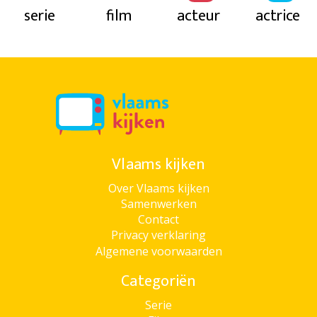
serie
film
acteur
actrice
Vlaams kijken
Over Vlaams kijken
Samenwerken
Contact
Privacy verklaring
Algemene voorwaarden
Categoriën
Serie