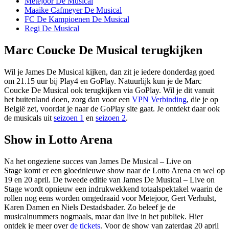
Metejoor De Musical
Maaike Cafmeyer De Musical
FC De Kampioenen De Musical
Regi De Musical
Marc Coucke De Musical terugkijken
Wil je James De Musical kijken, dan zit je iedere donderdag goed
om 21.15 uur bij Play4 en GoPlay. Natuurlijk kun je de Marc
Coucke De Musical ook terugkijken via GoPlay. Wil je dit vanuit
het buitenland doen, zorg dan voor een
VPN Verbinding
, die je op
België zet, voordat je naar de GoPlay site gaat. Je ontdekt daar ook
de musicals uit
seizoen 1
en
seizoen 2
.
Show in Lotto Arena
Na het ongeziene succes van James De Musical – Live on
Stage komt er een gloednieuwe show naar de Lotto Arena en wel op
19 en 20 april. De tweede editie van James De Musical – Live on
Stage wordt opnieuw een indrukwekkend totaalspektakel waarin de
rollen nog eens worden omgedraaid voor Metejoor, Gert Verhulst,
Karen Damen en Niels Destadsbader. Zo beleef je de
musicalnummers nogmaals, maar dan live in het publiek. Hier
ontdek je meer over
de tickets
. Voor de show van zaterdag 20 april